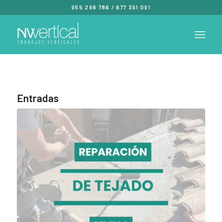
955 296 786
/
677 391 091
Entradas