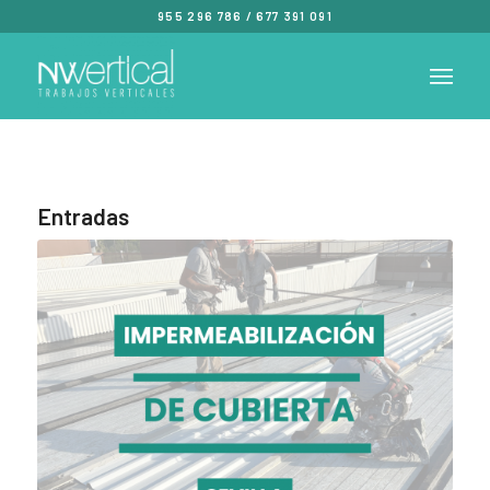
955 296 786
/
677 391 091
Entradas