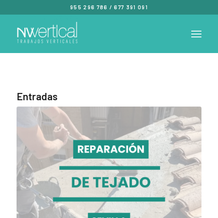
955 296 786
/
677 391 091
Entradas