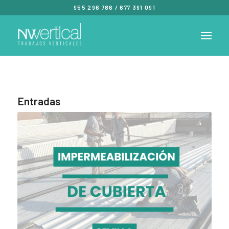
955 296 786
/
677 391 091
Entradas