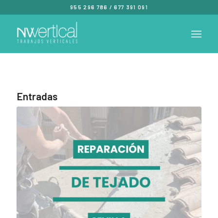
955 296 786
/
677 391 091
Entradas