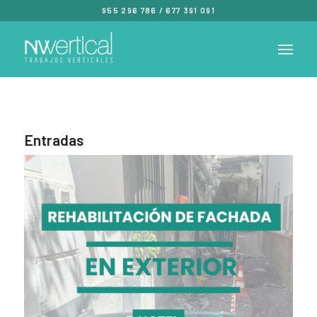
955 296 786
/
677 391 091
Entradas