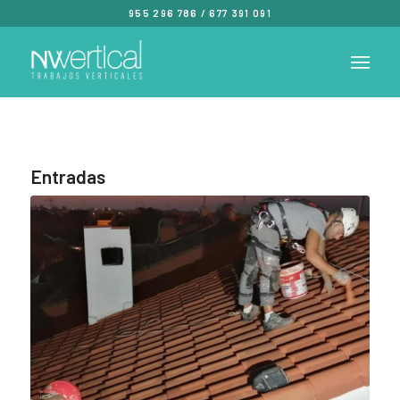
955 296 786
/
677 391 091
Entradas