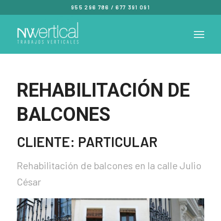
955 296 786
/
677 391 091
REHABILITACIÓN DE
BALCONES
CLIENTE: PARTICULAR
Rehabilitación de balcones en la calle Julio
César